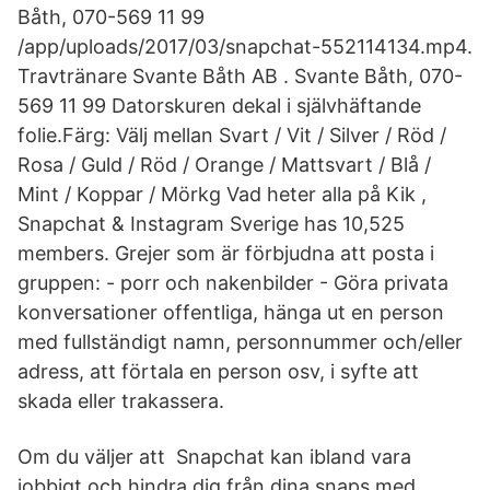
Båth, 070-569 11 99
/app/uploads/2017/03/snapchat-552114134.mp4.
Travtränare Svante Båth AB . Svante Båth, 070-
569 11 99 Datorskuren dekal i självhäftande
folie.Färg: Välj mellan Svart / Vit / Silver / Röd /
Rosa / Guld / Röd / Orange / Mattsvart / Blå /
Mint / Koppar / Mörkg Vad heter alla på Kik ,
Snapchat & Instagram Sverige has 10,525
members. Grejer som är förbjudna att posta i
gruppen: - porr och nakenbilder - Göra privata
konversationer offentliga, hänga ut en person
med fullständigt namn, personnummer och/eller
adress, att förtala en person osv, i syfte att
skada eller trakassera.
Om du väljer att Snapchat kan ibland vara
jobbigt och hindra dig från dina snaps med