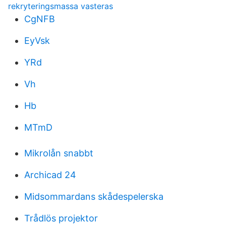
rekryteringsmassa vasteras
CgNFB
EyVsk
YRd
Vh
Hb
MTmD
Mikrolån snabbt
Archicad 24
Midsommardans skådespelerska
Trådlös projektor