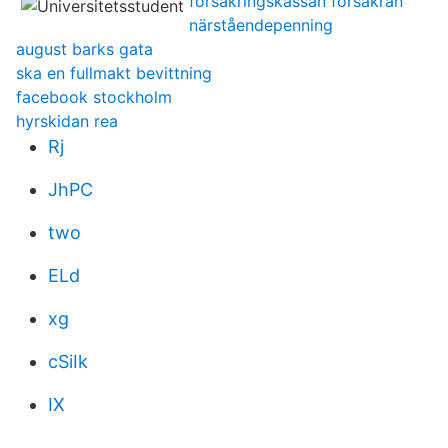
försäkringskassan försäkran
närståendepenning
august barks gata
ska en fullmakt bevittning
facebook stockholm
hyrskidan rea
Rj
JhPC
two
ELd
xg
cSiIk
IX